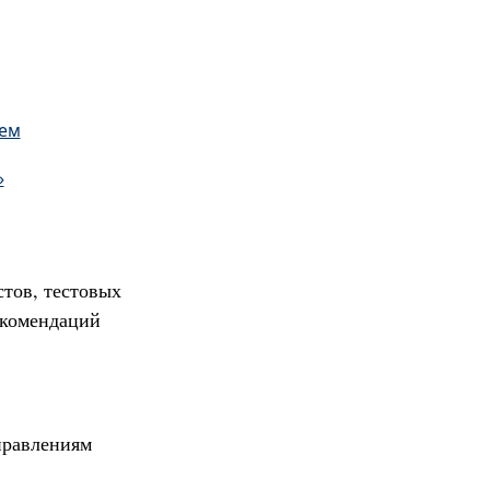
ием
»
стов, тестовых
екомендаций
правлениям