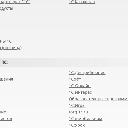
партнерах "1С"
1С Казахстан
одукты
ены 1С
 (розница)
 1С
8
1С:Дистрибьюция
ешения
1Софт
1С-Онлайн
1С Интерес
Образовательные програм
1С:Игры
ние
torg.1c.ru
мистов
1С в мобильном
1С:Урок