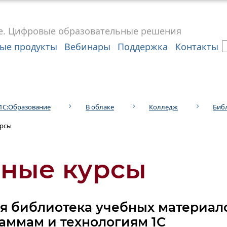
е.
Цифровые
образовательные решения
ые продукты
Вебинары
Поддержка
Контакты
1С:Образование
В облаке
Колледж
Биб
урсы
ные курсы
я библиотека учебных материал
аммам и технологиям 1С