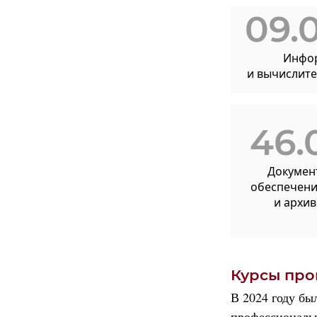
09.
Инфо
и вычислите
46.
Докумен
обеспечени
и архи
Курсы пр
В 2024 году бы
профессиональн