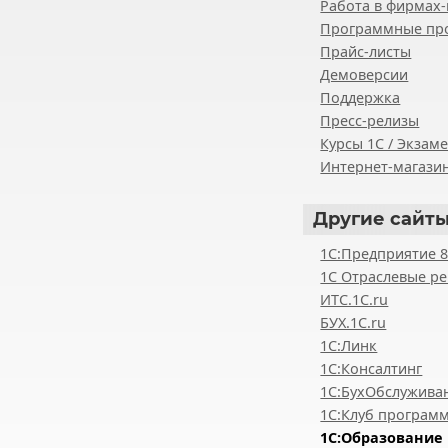
Работа в фирмах-
Программные пр
Прайс-листы
Демоверсии
Поддержка
Пресс-релизы
Курсы 1С / Экзам
Интернет-магазин
Другие
сайты
1С:Предприятие 
1С Отраслевые р
ИТС.1C.ru
БУХ.1С.ru
1С:Линк
1С:Консалтинг
1С:БухОбслужива
1С:Клуб програм
1С:Образование