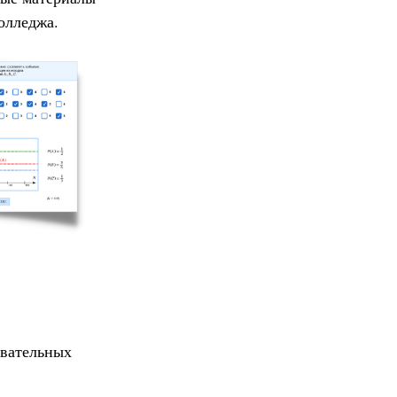
олледжа.
овательных