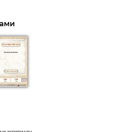
лами
ные материалы