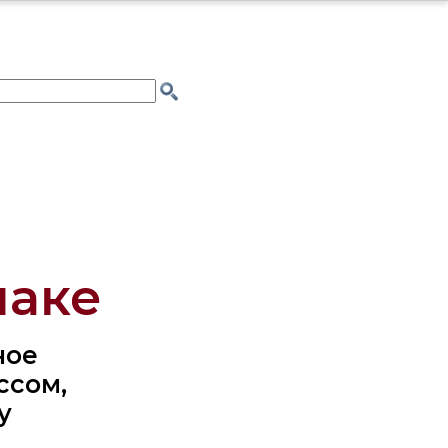
лаке
ное
ссом,
у