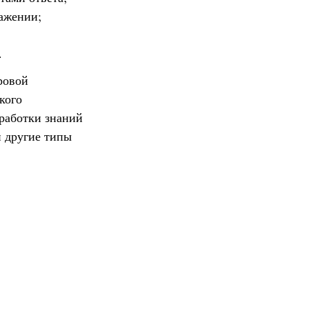
ражении;
.
ровой
кого
работки знаний
и другие типы