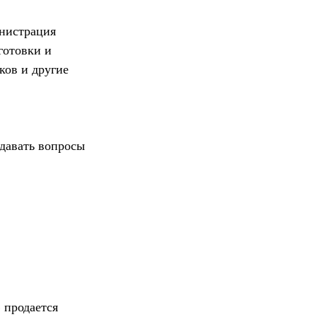
инистрация
готовки и
ков и другие
адавать вопросы
 продается