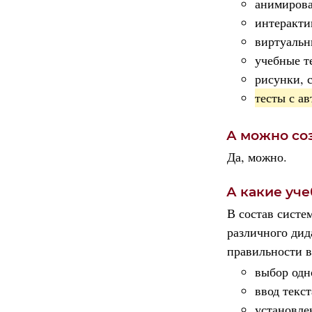
анимирова
интеракти
виртуальн
учебные т
рисунки, 
тесты с а
А можно со
Да, можно.
А какие уч
В состав систе
различного дид
правильности 
выбор одн
ввод текст
установле