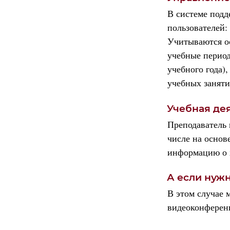
В системе подд
пользователей:
Учитываются ос
учебные период
учебного года)
учебных заняти
Учебная де
Преподаватель 
числе на основ
информацию о х
А если нуж
В этом случае 
видеоконферен