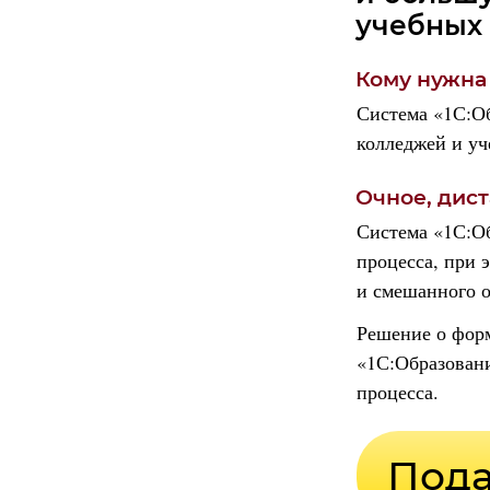
учебных
Кому нужна
Система «1С:Об
колледжей и уч
Очное, дис
Система «1С:Об
процесса,
при 
и смешанного о
Решение о форм
«1С:Образовани
процесса.