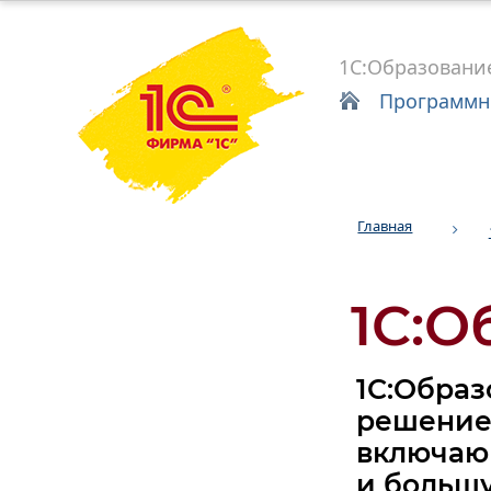
1С:Образовани
Программн
Главная
1С:О
1С:Обра
решени
включаю
и больш