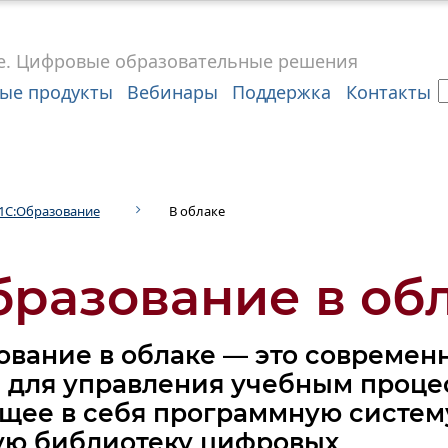
е.
Цифровые
образовательные решения
ые продукты
Вебинары
Поддержка
Контакты
1С:Образование
В облаке
бразование в об
зование
в облаке —
это современ
е
для управления
учебным проце
щее в себя программную систем
ую
библиотеку цифровых