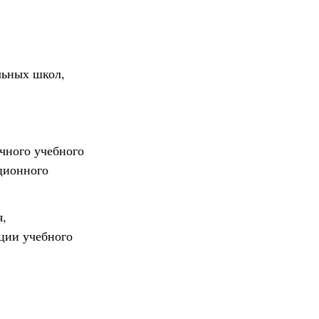
льных школ,
чного учебного
ционного
я,
ции учебного