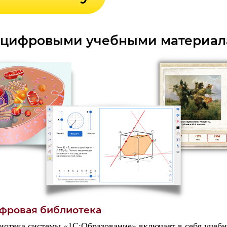
с цифровыми учебными материа
фровая библиотека
отека системы «1С:Образование» включает в себя учеб