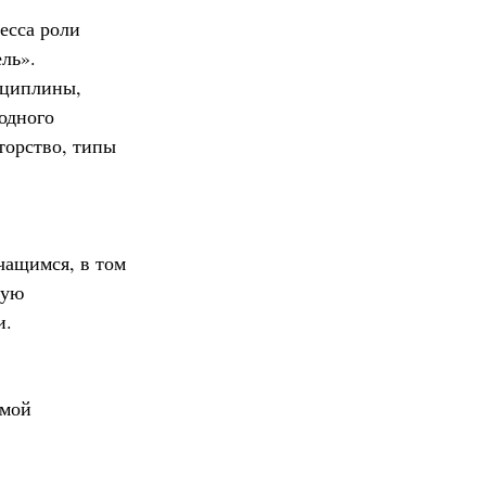
есса роли
ль».
сциплины,
одного
торство, типы
чащимся, в том
ную
и.
емой