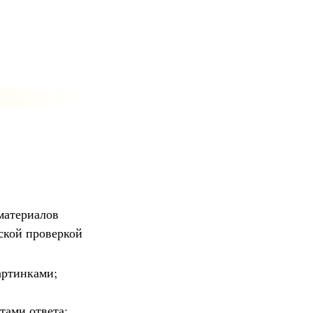
материалов
еской проверкой
артинками;
тами ответа;