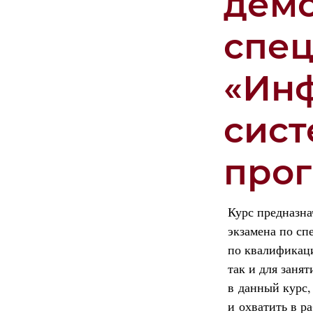
демо
спец
«Ин
сист
про
Курс предназна
экзамена по сп
по квалификаци
так и для заня
в данный курс,
и охватить в р