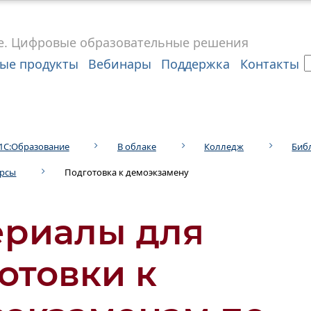
е.
Цифровые
образовательные решения
ые продукты
Вебинары
Поддержка
Контакты
1С:Образование
В облаке
Колледж
Биб
урсы
Подготовка к демоэкзамену
ериалы для
отовки к