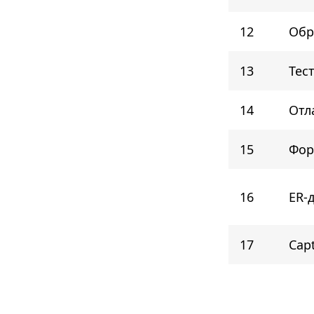
12
Обр
13
Тес
14
Отл
15
Фор
16
ER-
17
Cap