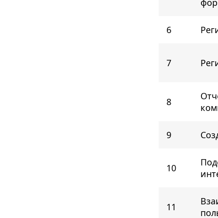
фор
6
Рег
7
Рег
Отч
8
ком
9
Соз
Под
10
инт
Вза
11
пол