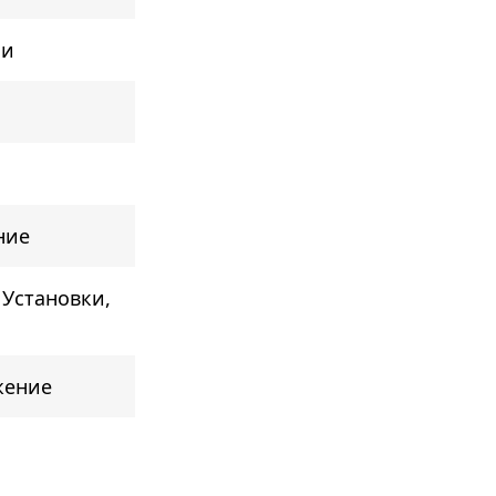
ии
ние
 Установки,
жение