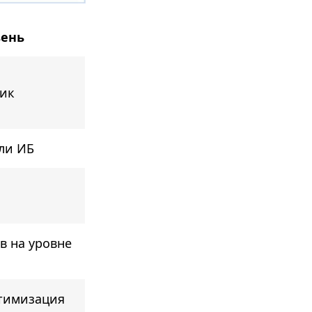
вень
ик
ли ИБ
в на уровне
тимизация