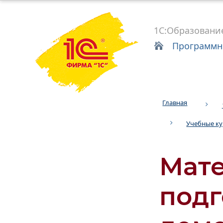
1С:Образовани
Программн
Главная
Учебные к
Мат
подг