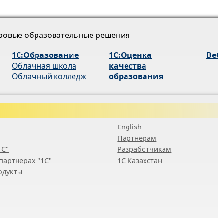
ровые образовательные решения
1С:Образование
1С:Оценка
Ве
Облачная школа
качества
Облачный колледж
образования
English
Партнерам
1С"
Разработчикам
партнерах "1С"
1С Казахстан
одукты