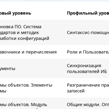
овый уровень
Профильный уро
ановка ПО. Система
ндартов и методик
Синтаксис-помощн
работки конфигураций
авочники и перечисления
Роли и Пользовате
Синхронизация
ументы
пользователей ИБ
мы объектов. Элементы
Разграничение пра
рмы
записей
мы объектов. Модуль
Общие модули. Оп