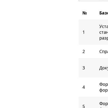
№
Баз
Уст
1
ста
раз
2
Спр
3
Док
Фор
4
фо
Фор
5