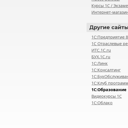
Курсы 1С / Экзам
Интернет-магазин
Другие
сайты
1С:Предприятие 
1С Отраслевые р
ИТС.1C.ru
БУХ.1С.ru
1С:Линк
1С:Консалтинг
1С:БухОбслужива
1С:Клуб програм
1С:Образование
Видеокурсы 1С
1С:Облако