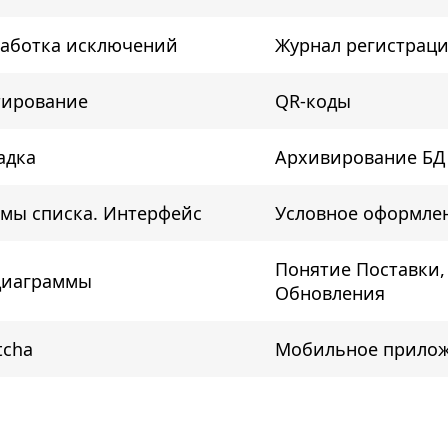
аботка исключений
Журнал регистрац
тирование
QR-коды
адка
Архивирование БД
мы списка. Интерфейс
Условное оформле
Понятие Поставки,
диаграммы
Обновления
tcha
Мобильное прило