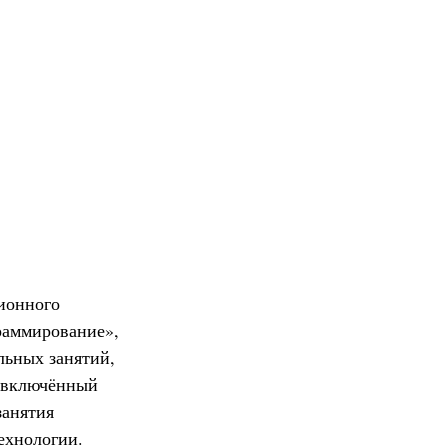
ионного
раммирование»,
льных занятий,
, включённый
занятия
ехнологии.