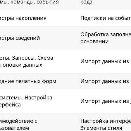
мы, команды, события
кода
истры накопления
Подписки на собы
Обработка заполне
истры сведений
основании
еты. Запросы. Схема
Импорт данных из 
поновки данных
дание печатных форм
Импорт данных из 
системы. Настройка
Импорт данных из
ерфейса
имодействие с
Настройка интерфе
ьзователем
Элементы стиля