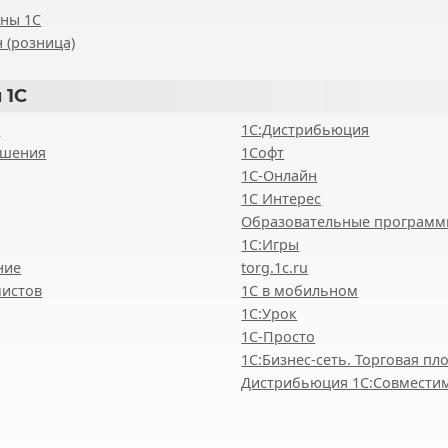
ены 1С
 (розница)
 1С
8
1С:Дистрибьюция
ешения
1Софт
1С-Онлайн
1С Интерес
Образовательные програм
1С:Игры
ние
torg.1c.ru
мистов
1С в мобильном
1С:Урок
1C-Просто
1С:Бизнес-сеть. Торговая п
Дистрибьюция 1С:Совмести