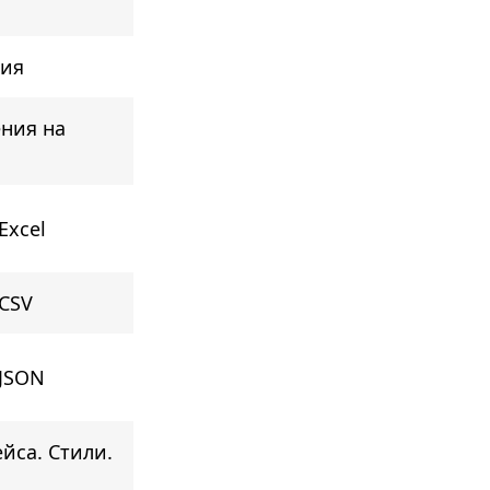
тия
ния на
Excel
CSV
 JSON
йса. Стили.