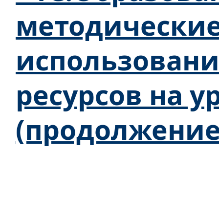
методически
использован
ресурсов на у
(продолжение