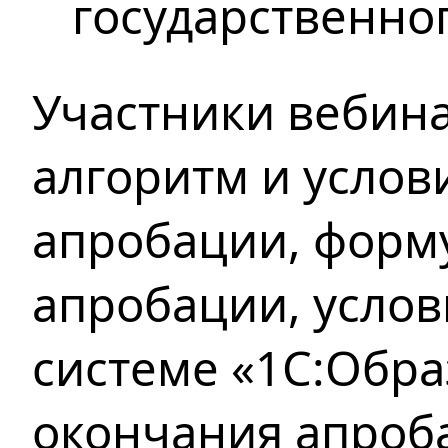
государственно
Участники вебин
алгоритм и услов
апробации, форму
апробации, услов
системе «1С:Обра
окончания апроба