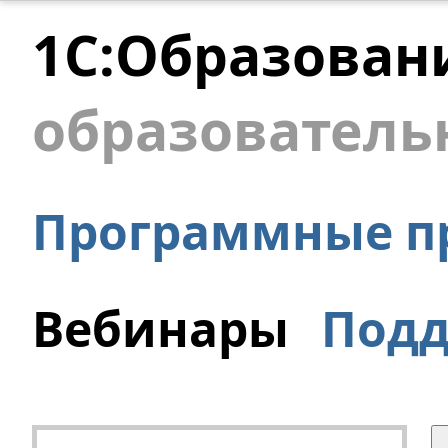
1С:Образован
образователь
Программные п
Вебинары
Под