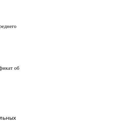
реднего
фикат об
ельных