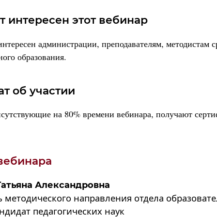
т интересен этот вебинар
интересен администрации, преподавателям, методистам с
ого образования.
т об участии
исутствующие на 80% времени вебинара, получают серти
вебинара
Татьяна Александровна
ь методического направления отдела образоват
ндидат педагогических
наук