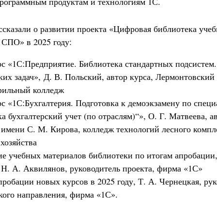
рограммным продуктам и технологиям 1С.
ссказали о развитии проекта «Цифровая библиотека уче
 СПО» в 2025 году:
с «1С:Предприятие. Библиотека стандартных подсистем
ких задач», Д. В. Польский, автор курса, Лермонтовски
фильный колледж
с «1С:Бухгалтерия. Подготовка к демоэкзамену по специ
 бухгалтерский учет (по отраслям)“», О. Г. Матвеева, ав
мени С. М. Кирова, колледж технологий лесного компле
 хозяйства
е учебных материалов библиотеки по итогам апробации
, Н. А. Аквилянов, руководитель проекта,
фирма «1С»
пробации новых курсов в 2025 году, Т. А. Чернецкая, ру
кого направления,
фирма «1С»
.