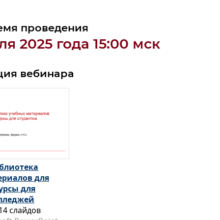
емя проведения
ля 2025 года 15:00 мск
ция вебинара
блиотека
ериалов для
урсы для
олледжей
14 слайдов