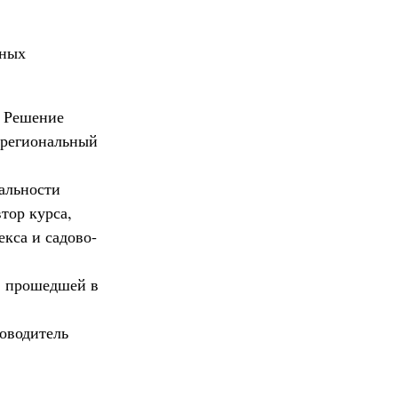
бных
. Решение
й региональный
альности
тор курса,
кса и садово-
, прошедшей в
ководитель