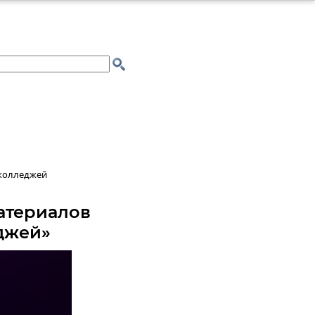
 колледжей
атериалов
джей»