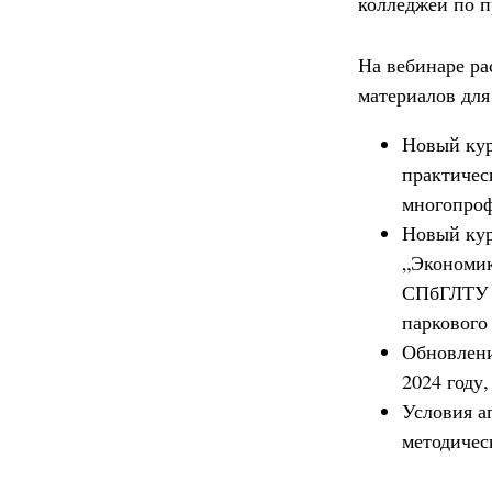
колледжей по п
На вебинаре ра
материалов для
Новый кур
практичес
многопро
Новый кур
„Экономика
СПбГЛТУ и
паркового
Обновлени
2024 году
Условия а
методичес