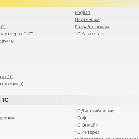
English
Партнерам
1С"
Разработчикам
партнерах "1С"
1С Казахстан
одукты
ены 1С
 (розница)
 1С
8
1С:Дистрибьюция
ешения
1Софт
1С-Онлайн
1С Интерес