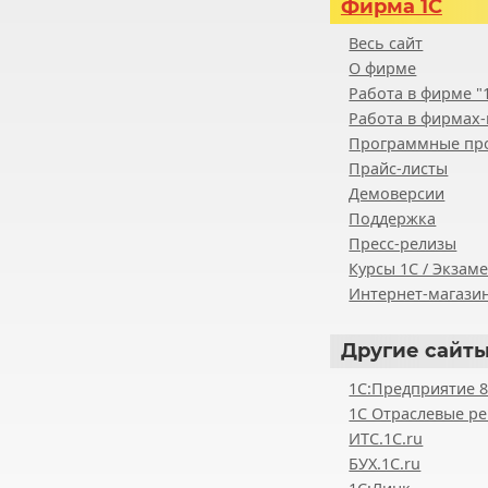
Фирма 1С
Весь сайт
О фирме
Работа в фирме "
Работа в фирмах-
Программные пр
Прайс-листы
Демоверсии
Поддержка
Пресс-релизы
Курсы 1С / Экзам
Интернет-магазин
Другие
сайты
1С:Предприятие 
1С Отраслевые р
ИТС.1C.ru
БУХ.1С.ru