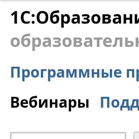
1С:Образован
образователь
Программные п
Вебинары
Под