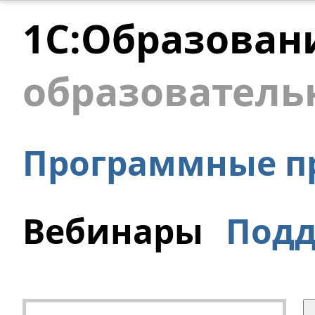
1С:Образован
образователь
Программные п
Вебинары
Под