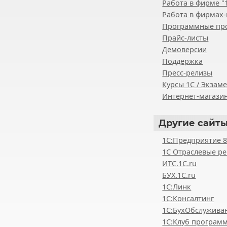
Работа в фирме "
Работа в фирмах-
Программные пр
Прайс-листы
Демоверсии
Поддержка
Пресс-релизы
Курсы 1С / Экзам
Интернет-магазин
Другие
сайты
1С:Предприятие 
1С Отраслевые р
ИТС.1C.ru
БУХ.1С.ru
1С:Линк
1С:Консалтинг
1С:БухОбслужива
1С:Клуб програм