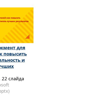
джмент для
ак повысить
ельность и
лучших
 22 слайда
soft
pptx)