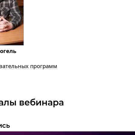
огель
овательных программ
алы вебинара
ись