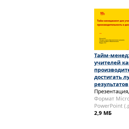
Тайм-мене
учителей к
производит
достигать 
результатов
Презентация,
Формат Micro
PowerPoint (.
2,9 МБ