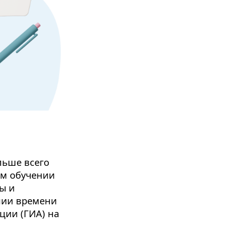
льше всего
ом обучении
ы и
нии времени
ции (ГИА) на