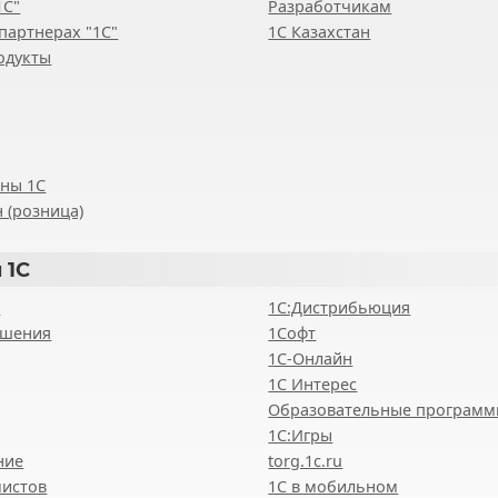
1С"
Разработчикам
партнерах "1С"
1С Казахстан
одукты
ены 1С
 (розница)
 1С
8
1С:Дистрибьюция
ешения
1Софт
1С-Онлайн
1С Интерес
Образовательные програм
1С:Игры
ние
torg.1c.ru
мистов
1С в мобильном