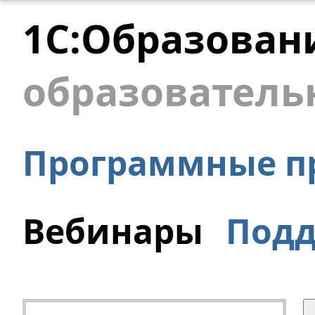
1С:Образован
образователь
Программные п
Вебинары
Под