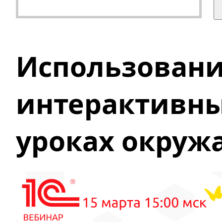
Использован
интерактивны
уроках окруж