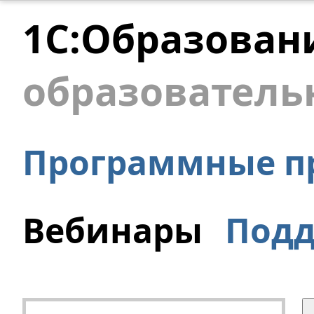
1С:Образован
образователь
Программные п
Вебинары
Под