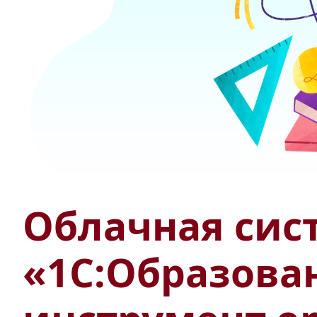
Облачная сис
«1С:Образова