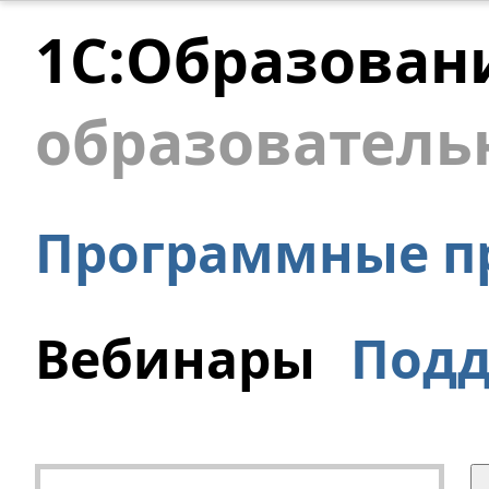
1С:Образован
образователь
Программные п
Вебинары
Под