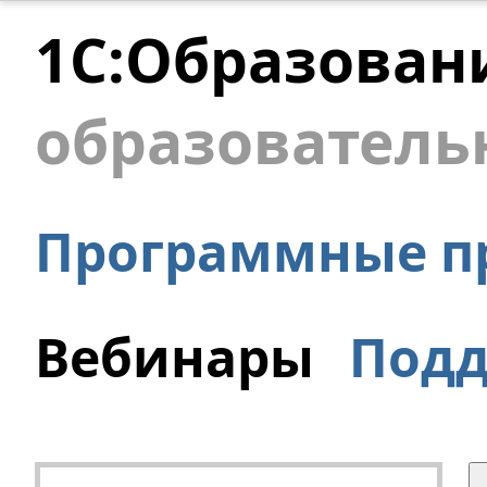
1С:Образован
образователь
Программные п
Вебинары
Под