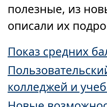
полезные,
из нов
описали
их подро
Показ средних ба
Пользовательски
колледжей
и уче
Новые возможнос