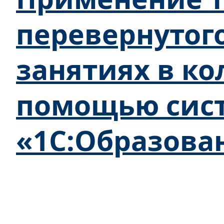
перевернутого
занятиях в ко
помощью сис
«1С:Образова