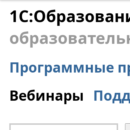
1С:Образован
образователь
Программные п
Вебинары
Под