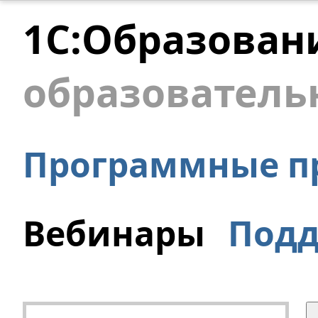
1С:Образован
образователь
Программные п
Вебинары
Под