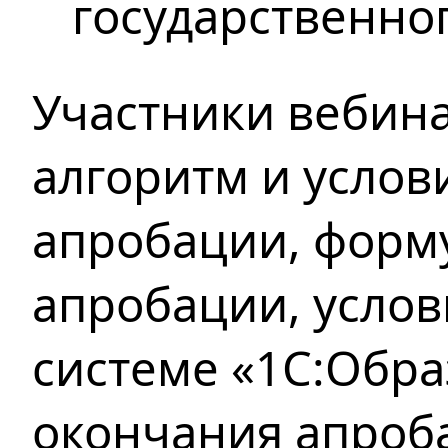
государственно
Участники вебин
алгоритм и услов
апробации, форму
апробации, услов
системе «1С:Обра
окончания апроба