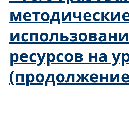
методически
использован
ресурсов на у
(продолжение