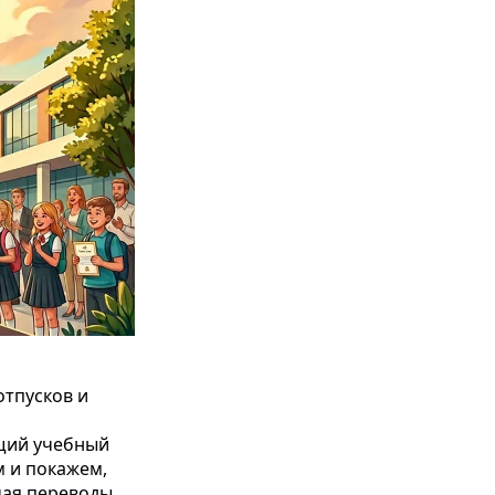
отпусков и
ущий учебный
м и покажем,
чая переводы