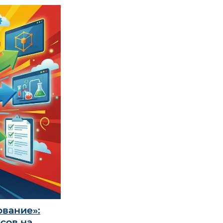
вание»:
сов на