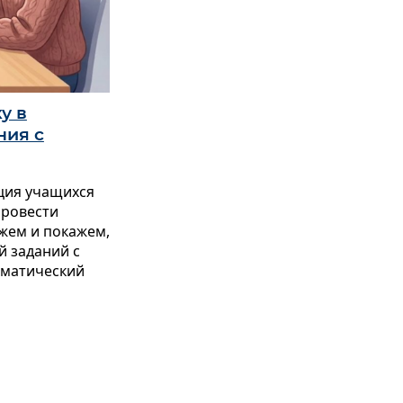
у в
ния с
ация учащихся
 провести
ажем и покажем,
й заданий с
томатический