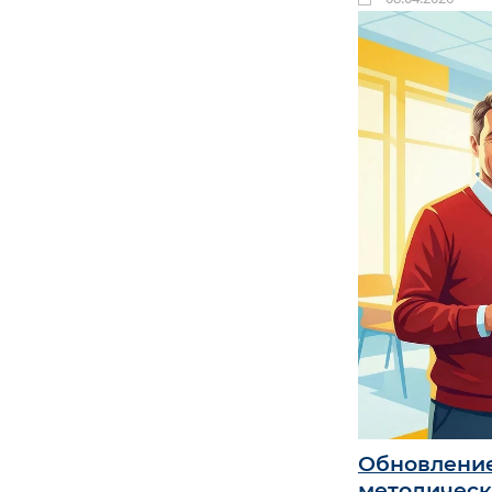
Обновление
методическ