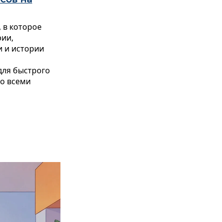
 в которое
рии,
и и истории
для быстрого
со всеми