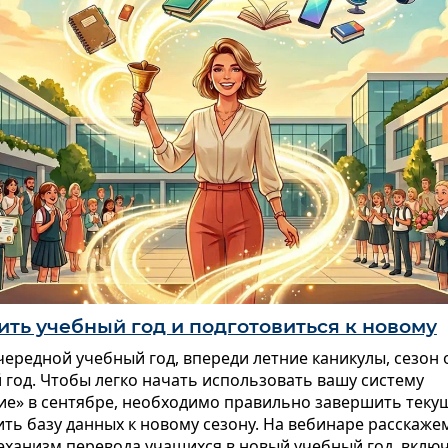
ить учебный год и подготовиться к новому
ередной учебный год, впереди летние каникулы, сезон 
год. Чтобы легко начать использовать вашу систему
ие» в сентябре, необходимо правильно завершить тек
ить базу данных к новому сезону. На вебинаре расскаже
механизм перевода учащихся в новый учебный год, вклю