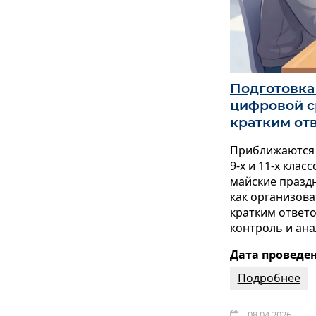
Подготовка 
цифровой с
кратким от
Приближаются м
9-х и 11-х клас
майские праздн
как организов
кратким ответо
контроль и ан
Дата проведени
Подробнее
08.04.2026