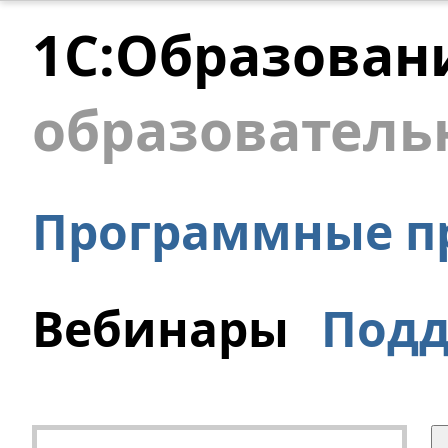
1С:Образован
образователь
Программные п
Вебинары
Под