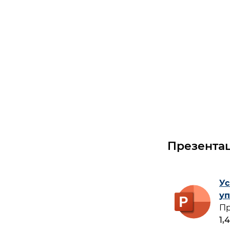
Презента
Ус
уп
Пр
1,