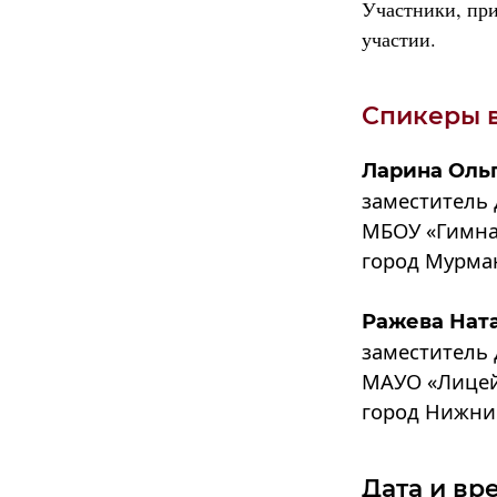
Участники, пр
участии.
Спикеры 
Ларина Оль
заместитель 
МБОУ «Гимна
город Мурма
Ражева Нат
заместитель 
МАУО «Лицей
город Нижни
Дата и вр