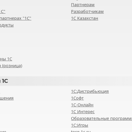
Партнерам
1С"
Разработчикам
партнерах "1С"
1С Казахстан
одукты
ены 1С
 (розница)
 1С
8
1С:Дистрибьюция
ешения
1Софт
1С-Онлайн
1С Интерес
Образовательные програм
1С:Игры
ние
torg.1c.ru