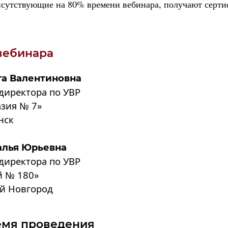
исутствующие на 80% времени вебинара, получают серти
вебинара
га Валентиновна
директора по УВР
зия № 7»
нск
алья Юрьевна
директора по УВР
 № 180»
й Новгород
емя проведения