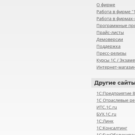
О фирме
Работа в фирме "
Работа в фирмах-
Программные пр
Прайс-листы
Демоверсии
Поддержка
Пресс-релизы
Курсы 1С / Экзам
Интернет-магазин
Другие
сайты
1С:Предприятие 
1С Отраслевые р
ИТС.1C.ru
БУХ.1С.ru
1С:Линк
1С:Консалтинг
1С:БухОбслужива