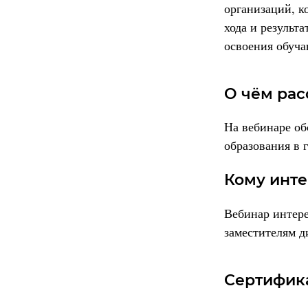
организаций, к
хода и результ
освоения обуч
О чём рас
На вебинаре об
образования в
Кому инте
Вебинар интер
заместителям д
Сертифика