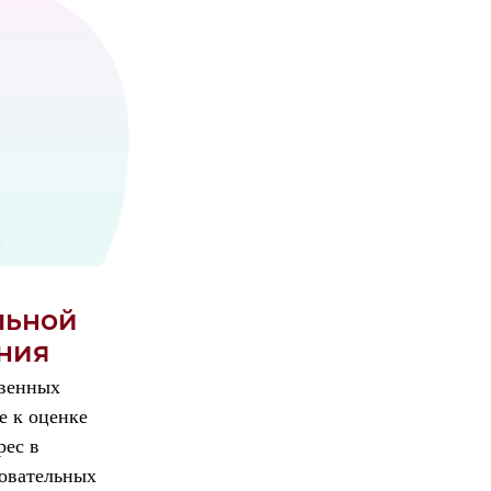
льной
ния
твенных
е к оценке
рес в
зовательных