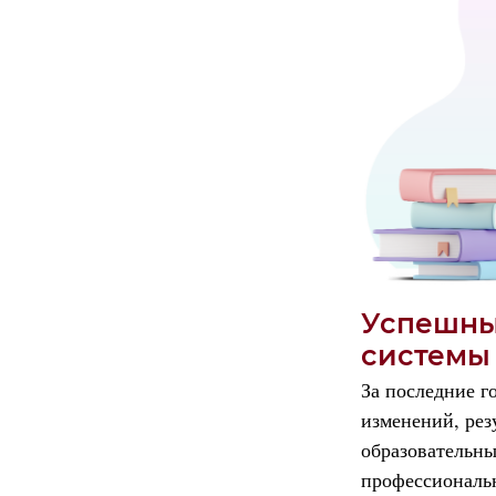
Успешны
системы
За последние г
изменений, рез
образовательн
профессиональн