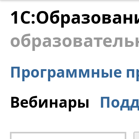
1С:Образован
образователь
Программные п
Вебинары
Под