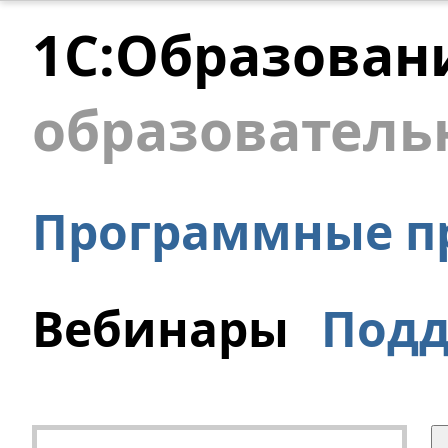
1С:Образован
образователь
Программные п
Вебинары
Под