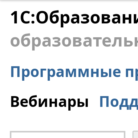
1С:Образован
образователь
Программные п
Вебинары
Под