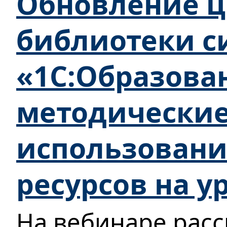
Обновление 
библиотеки с
«1С:Образова
методически
использован
ресурсов на у
На вебинаре рас