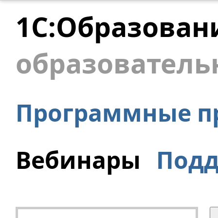
1С:Образован
образователь
Программные п
Вебинары
Под