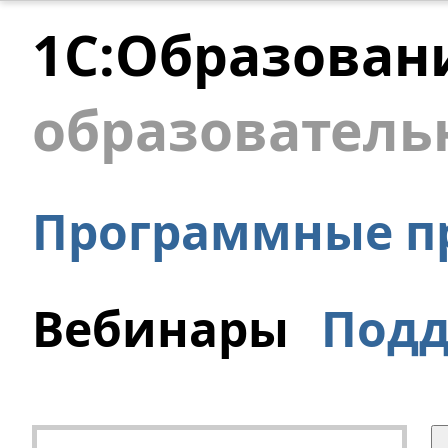
1С:Образован
образователь
Программные п
Вебинары
Под