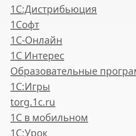
1С:Дистрибьюция
1Софт
1С-Онлайн
1С Интерес
Образовательные прогр
1С:Игры
torg.1c.ru
1С в мобильном
1С:Урок