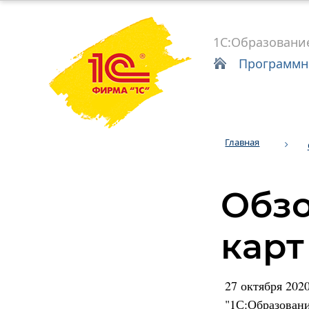
1С:Образовани
Программн
Главная
Обзо
карт
27 октября 202
"1С:Образовани