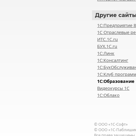
Другие
сайты
1С:Предприятие 
1С Отраслевые р
ИТС.1C.ru
БУХ.1С.ru
1С:Линк
1С:Консалтинг
1С:БухОбслужива
1С:Клуб програм
1С:Образование
Видеокурсы 1С
1С:Облако
© ООО «1С-Софт»
© ООО «1С-Паблиши
Все права
защищены