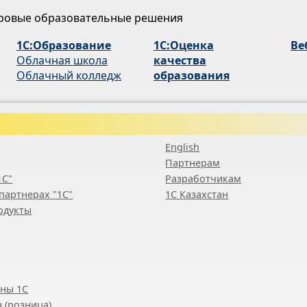
ровые образовательные решения
1С:Образование
1С:Оценка
Ве
Облачная школа
качества
Облачный колледж
образования
English
Партнерам
1С"
Разработчикам
партнерах "1С"
1С Казахстан
одукты
ены 1С
 (розница)