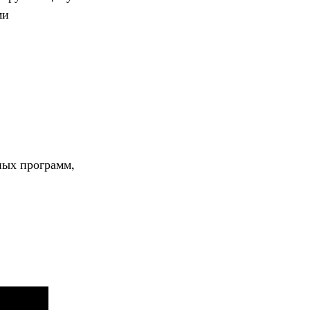
ми
ных программ,