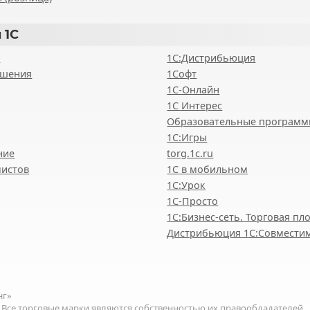
 1С
8
1С:Дистрибьюция
ешения
1Софт
1С-Онлайн
1С Интерес
Образовательные програм
1С:Игры
ние
torg.1c.ru
мистов
1С в мобильном
1С:Урок
1C-Просто
1С:Бизнес-сеть. Торговая п
Дистрибьюция 1С:Совмести
нг»
.
Все торговые
марки являются собственностью
их правообладателей.