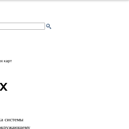
х карт
х
ка системы
и окружающему