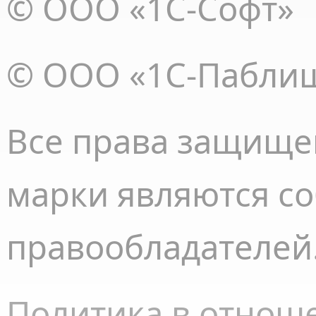
© ООО «1С-Софт»
© ООО «1С-Пабли
Все права
защище
марки являются с
правообладателей
Политика в отнош