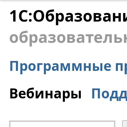
1С:Образован
образователь
Программные п
Вебинары
Под