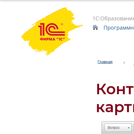
1С:Образовани
Программн
Главная
Конт
карт