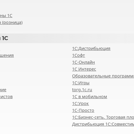
ены 1С
 (розница)
 1С
8
1С:Дистрибьюция
ешения
1Софт
1С-Онлайн
1С Интерес
Образовательные програм
1С:Игры
ние
torg.1c.ru
мистов
1С в мобильном
1С:Урок
1C-Просто
1С:Бизнес-сеть. Торговая п
Дистрибьюция 1С:Совмести