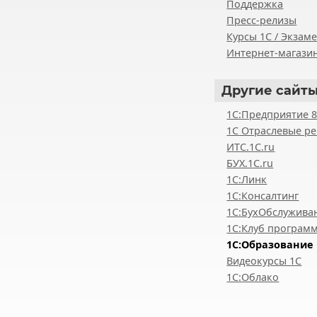
Поддержка
Пресс-релизы
Курсы 1С / Экзам
Интернет-магазин
Другие
сайты
1С:Предприятие 
1С Отраслевые р
ИТС.1C.ru
БУХ.1С.ru
1С:Линк
1С:Консалтинг
1С:БухОбслужива
1С:Клуб програм
1С:Образование
Видеокурсы 1С
1С:Облако