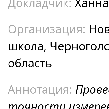
Ханна
Нов
школа, Черноголо
область
Прове
точности измере