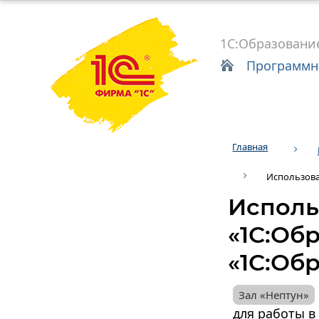
1С:Образовани
Программн
Главная
Использова
Исполь
«1С:Об
«1С:Об
для работы в