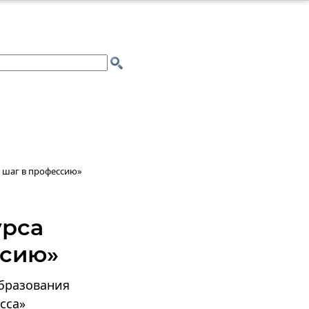
 шаг в профессию»
урса
ссию»
бразования
сса»