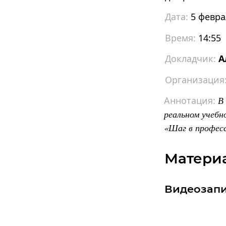
5 февра
14:55
А
В
реальном учебн
«Шаг в профес
Матери
Видеозап