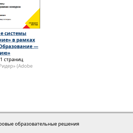
е системы
ние» в рамках
:Образование —
сию»
11 страниц
Ридер» (Adobe
ровые образовательные решения