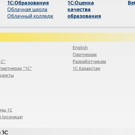
1С:Образование
1С:Оценка
Ве
Облачная школа
качества
Облачный колледж
образования
English
Партнерам
1С"
Разработчикам
партнерах "1С"
1С Казахстан
одукты
ены 1С
 (розница)
 1С