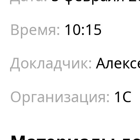
10:15
Алекс
1С