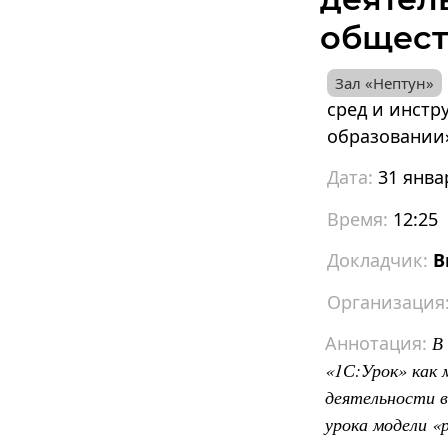
общест
сред и инстр
образовании
31 янва
12:25
В
В
«1С:Урок» как 
деятельности в 
урока модели «