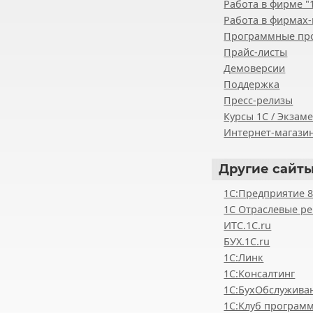
Работа в фирме "
Работа в фирмах-
Программные пр
Прайс-листы
Демоверсии
Поддержка
Пресс-релизы
Курсы 1С / Экзам
Интернет-магазин
Другие
сайты
1С:Предприятие 
1С Отраслевые р
ИТС.1C.ru
БУХ.1С.ru
1С:Линк
1С:Консалтинг
1С:БухОбслужива
1С:Клуб програм