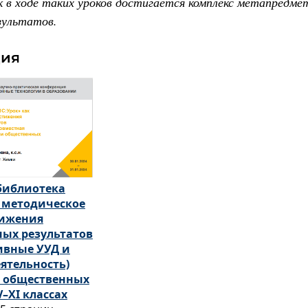
к в ходе таких уроков достигается комплекс метапредме
зультатов.
ция
библиотека
к методическое
тижения
ых результатов
ивные УУД и
ятельность)
 общественных
–XI классах