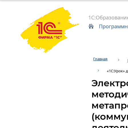
1С:Образовани
Программн
Главная
«1С:Урок» 
Электр
методи
метапр
(комму
деятел