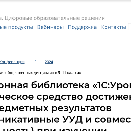
е.
Цифровые
образовательные решения
ые продукты
Вебинары
Поддержка
Контакты
Конференция
2024
для общественных дисциплин в 5–11 классах
онная библиотека «1С:Уро
ческое средство достиже
едметных результатов
никативные УУД и совмес
ьность) при изучении