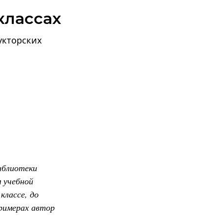
классах
укторских
иблиотеки
м учебной
классе, до
римерах автор