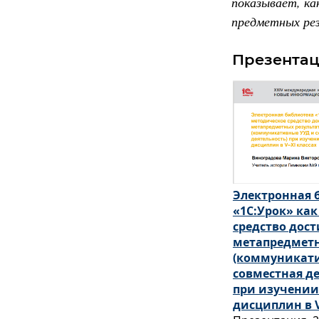
показывает, ка
предметных ре
Презента
Электронная 
«1С:Урок» ка
средство дос
метапредметн
(коммуникат
совместная де
при изучении
дисциплин в V