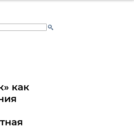
к» как
ния
тная