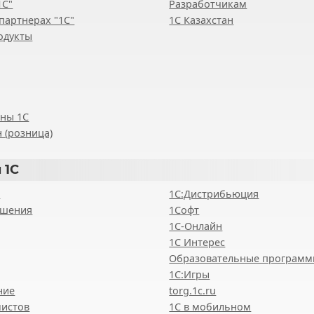
1С"
Разработчикам
партнерах "1С"
1С Казахстан
одукты
ены 1С
 (розница)
 1С
8
1С:Дистрибьюция
ешения
1Софт
1С-Онлайн
1С Интерес
Образовательные програм
1С:Игры
ние
torg.1c.ru
мистов
1С в мобильном