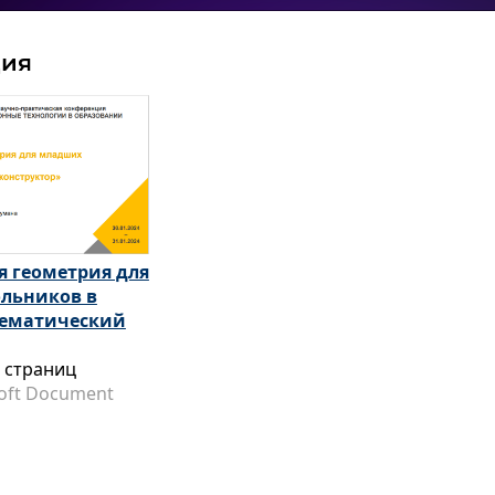
ция
 геометрия для
льников в
тематический
 страниц
oft Document