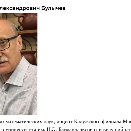
лександрович Булычев
о-математических наук, доцент Калужского филиала Мо
го университета им. Н.Э. Баумана, эксперт
и ведущий
ра