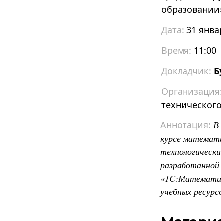
образовании
31 янва
11:00
Б
технического
В
курсе математ
технологическ
разработанно
«1C:Математич
учебных ресурс