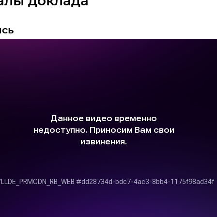
алы доклада
ись