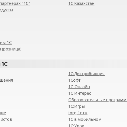
партнерах "1С"
1С Казахстан
одукты
ены 1С
 (розница)
 1С
8
1С:Дистрибьюция
ешения
1Софт
1С-Онлайн
1С Интерес
Образовательные програм
1С:Игры
ние
torg.1c.ru
мистов
1С в мобильном
1С:Урок