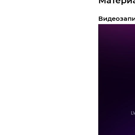
Матери
Видеозап