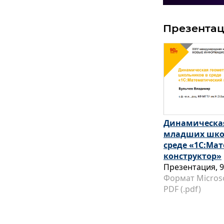
Презента
Динамическая
младших шко
среде «1C:Ма
конструктор»
Презентация, 9
Формат Micros
PDF (.pdf)