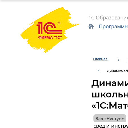
1С:Образовани
Программн
Главная
Динамичес
Динами
школьн
«1C:Ма
сред и инстр