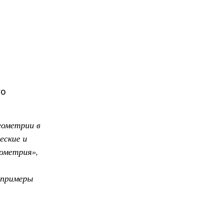
го
еометрии в
еские и
ометрия»,
 примеры