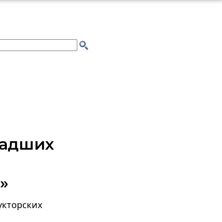
ладших
»
укторских