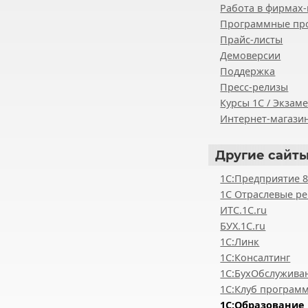
Работа в фирмах-
Программные пр
Прайс-листы
Демоверсии
Поддержка
Пресс-релизы
Курсы 1С / Экзам
Интернет-магазин
Другие
сайты
1С:Предприятие 
1С Отраслевые р
ИТС.1C.ru
БУХ.1С.ru
1С:Линк
1С:Консалтинг
1С:БухОбслужива
1С:Клуб програм
1С:Образование