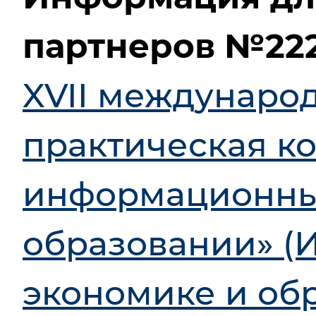
партнеров №2229
XVII междунаро
практическая к
информационные
образовании» (
экономике и об