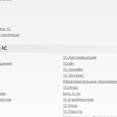
ены 1С
 (розница)
 1С
8
1С:Дистрибьюция
ешения
1Софт
1С-Онлайн
1С Интерес
Образовательные програм
1С:Игры
ние
torg.1c.ru
мистов
1С в мобильном
1С:Урок
1C-Просто