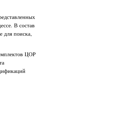
представленных
ессе. В состав
е для поиска,
омплектов ЦОР
та
ецификаций