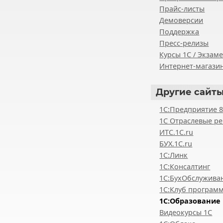
Прайс-листы
Демоверсии
Поддержка
Пресс-релизы
Курсы 1С / Экзам
Интернет-магазин
Другие
сайты
1С:Предприятие 
1С Отраслевые р
ИТС.1C.ru
БУХ.1С.ru
1С:Линк
1С:Консалтинг
1С:БухОбслужива
1С:Клуб програм
1С:Образование
Видеокурсы 1С