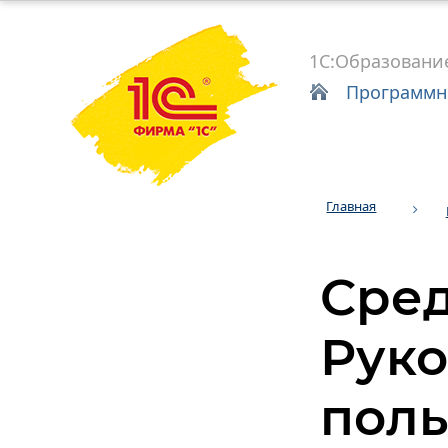
1С:Образовани
Программн
Главная
Сред
Руко
поль