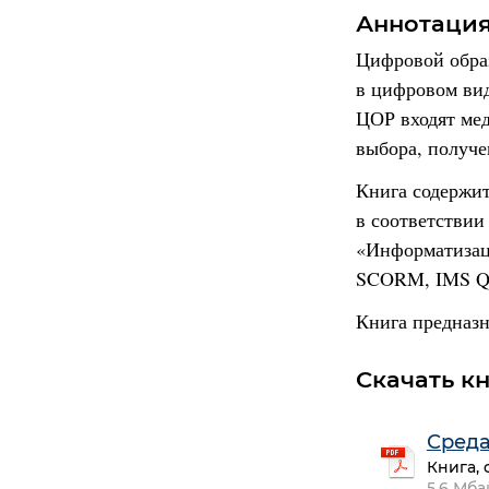
Аннотаци
Цифровой образ
в цифровом вид
ЦОР входят мед
выбора, получе
Книга содержи
в соответствии
«Информатизац
SCORM, IMS Q
Книга предназн
Скачать к
Среда
Книга, 
5,6 Мба