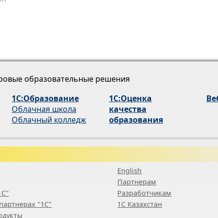
ровые образовательные решения
1С:Образование
1С:Оценка
Ве
Облачная школа
качества
Облачный колледж
образования
English
Партнерам
1С"
Разработчикам
партнерах "1С"
1С Казахстан
одукты