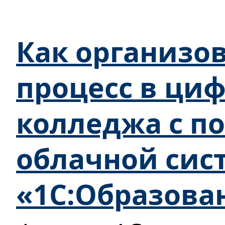
Как организо
процесс в ци
колледжа с 
облачной сис
«1С:Образова