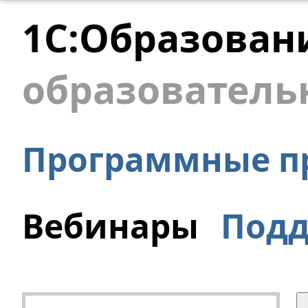
1С:Образован
образователь
Программные п
Вебинары
Под