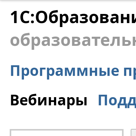
1С:Образован
образователь
Программные п
Вебинары
Под