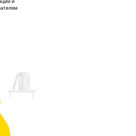
ации и
вателям