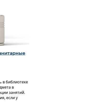
манитарные
ть
в библиотеке
дмета в
ации
занятий.
я, если у