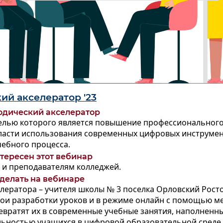
ий акселератор '23
тодический акселератор
целью которого является повышение профессионального
бласти использования современных цифровых инструмен
чебного процесса.
тересен этот вебинар
 и преподавателям колледжей.
 делать на вебинаре
лератора – учителя школы № 3 поселка Орловский Рост
вои разработки уроков и в режиме онлайн с помощью м
евратят их в современные учебные занятия, наполненн
льностью учащихся в цифровой образовательной среде