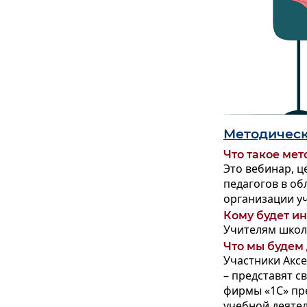
Методическ
Что такое ме
Это вебинар, 
педагогов в о
организации у
Кому будет ин
Учителям школ
Что мы будем
Участники Аксе
– представят с
фирмы «1С» пр
учебной деяте