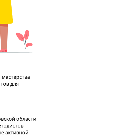
 мастерства
тов для
овской области
етодистов
ые активной