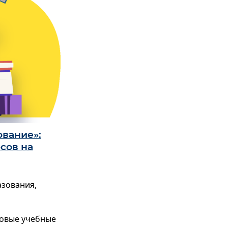
вание»:
сов на
азования,
ровые учебные