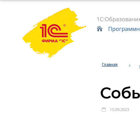
1С:Образовани
Программн
Главная
Собы
15.09.2023