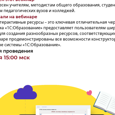
есен учителям, методистам общего образования, студен
 педагогических вузов и колледжей.
зали на вебинаре
терактивные ресурсы – это ключевая отличительная че
ема «1С:Образование» предоставляет пользователям ши
для создания разнообразных ресурсов, соответствующи
наре продемонстрированы все возможности конструкто
зе системы «1С:Образование».
я проведения
я 15:00 мск