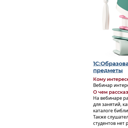
1С:Образов
предметы
Кому интерес
Вебинар интере
О чем расска
На вебинаре ра
для занятий,
ка
каталоге библи
Также слушате
студентов нет 