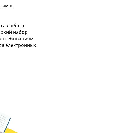
там и
рта любого
рокий набор
х требованиям
ра электронных