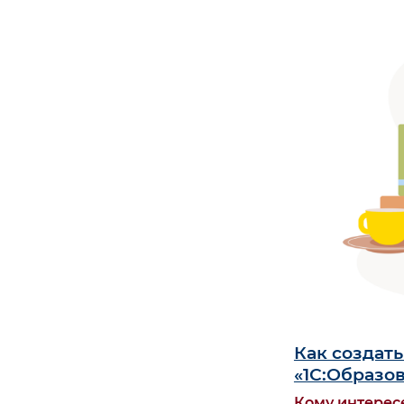
Как создат
«1С:Образо
Кому интерес