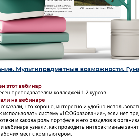
ание. Мультипредметные возможности. Гу
ен этот вебинар
сен преподавателям колледжей 1-2 курсов.
зали на вебинаре
ссказали, что хорошо, интересно и удобно использова
к использовать
систему «1С:Образование»,
если нет
пре
отеки и какова роль портфеля
и его разделов в организ
ли вебинара узнали,
как проводить
интерактивные заняти
рабочих мест
с компьютером
.