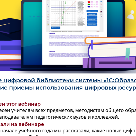
 цифровой библиотеки системы «1С:Образо
ие приемы использования цифровых ресур
ен этот вебинар
есен учителям всех предметов, методистам общего обр
еподавателям педагогических вузов и колледжей.
зали на вебинаре
начале учебного года мы рассказали, какие новые циф