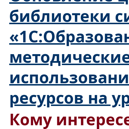
библиотеки с
«1С:Образова
методически
использован
ресурсов на у
Кому интересе