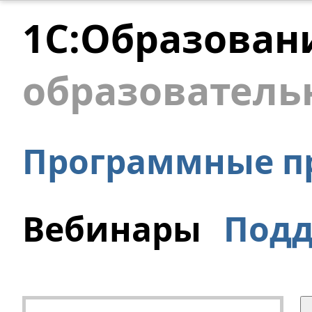
1С:Образован
образователь
Программные п
Вебинары
Под